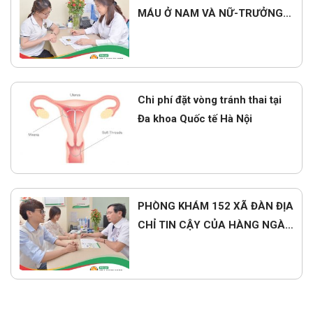
MÁU Ở NAM VÀ NỮ-TRƯỞNG
KHOA TIẾT NIỆU GIẢI ĐÁP
Chi phí đặt vòng tránh thai tại
Đa khoa Quốc tế Hà Nội
PHÒNG KHÁM 152 XÃ ĐÀN ĐỊA
CHỈ TIN CẬY CỦA HÀNG NGÀN
BỆNH NHÂN HÀ NỘI