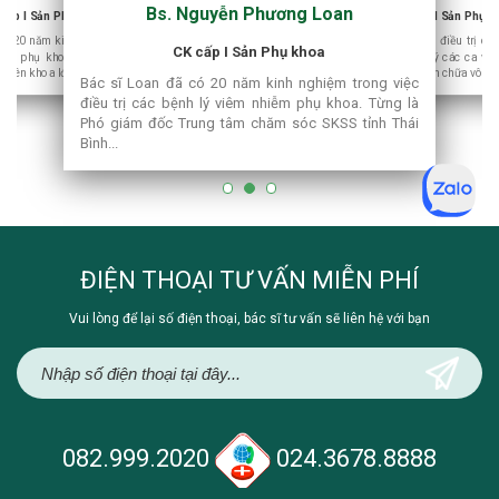
Bs. Nguyễn Phương Loan
khoa nặng,
bệnh lý 
 cấp I Sản Phụ khoa
CK cấp I Sản Phụ k
ếm muộn…
nhiều bệnh
có 20 năm kinh nghiệm điều trị các
Top bác sĩ giỏi khám, điều trị cá
CK cấp I Sản Phụ khoa
iễm phụ khoa. Từng công tác tại
khoa chuyên sâu, xử lý các ca vi
uyên khoa lớn ở thủ đô Hà Nội...
tái phát nhiều lần, khám chữa vô 
Bác sĩ Loan đã có 20 năm kinh nghiệm trong việc
điều trị các bệnh lý viêm nhiễm phụ khoa. Từng là
Phó giám đốc Trung tâm chăm sóc SKSS tỉnh Thái
Bình...
ĐIỆN THOẠI TƯ VẤN MIỄN PHÍ
Vui lòng để lại số điện thoại, bác sĩ tư vấn sẽ liên hệ với bạn
082.999.2020
024.3678.8888